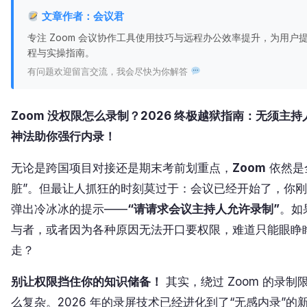
文章作者：会议君
专注 Zoom 会议协作工具使用技巧与远程办公效率提升，为用户
程与实操指南。
有问题欢迎留言交流，我会尽快为你解答
Zoom 没权限怎么录制？2026 终极越狱指南：无须主
神法助你强行内录！
无论是跨国项目对接还是期末考前划重点，
Zoom
依然是
脏”。但最让人抓狂的时刻莫过于：会议已经开始了，你
弹出冷冰冰的提示——
“请请求会议主持人允许录制”
。如
与者，或者因为各种原因无法开口要权限，难道只能眼睁
走？
别让权限挡住你的知识储备！
其实，绕过 Zoom 的录
么复杂。2026 年的录屏技术已经进化到了“无感内录”的