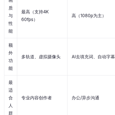
画
质
最高（支持4K
与
高（1080p为主）
60fps）
性
能
额
外
多轨道、虚拟摄像头
AI去填充词、自动字幕
功
能
最
适
合
专业内容创作者
办公/异步沟通
人
群