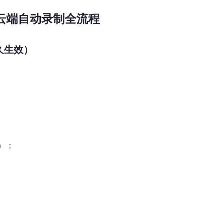
5云端自动录制全流程
久生效）
）：