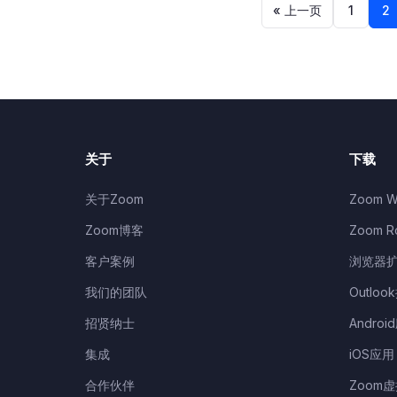
文
« 上一页
1
2
章
分
页
关于
下载
关于Zoom
Zoom W
Zoom博客
Zoom 
客户案例
浏览器
我们的团队
Outloo
招贤纳士
Androi
集成
iOS应用
合作伙伴
Zoom