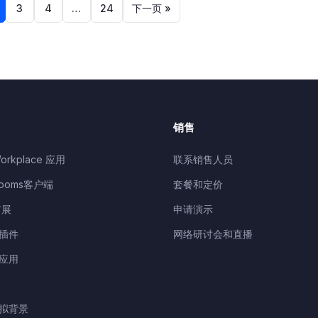
3
4
…
24
下一页 »
销售
orkplace 应用
联系销售人员
Rooms客户端
套餐和定价
扩展
申请演示
k插件
网络研讨会和直播
d应用
虚拟背景