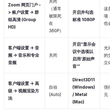
关闭
Zoom 网页门户 -
（通常
这
> 账户设置 -> 群
开启并勾选
被限死
项
组高清 (Group
标准 1080P
在
也
HD)
360P）
开启“显示会
客户端设置 -> 音
允
议中选项以
频 -> 音乐和专业
关闭
的
启用‘原始声
音频
立
音’”
Direct3D11
客户端设置 -> 高
自动
(Windows)
强
级 -> 视频渲染方
(Auto)
/ Metal
元
法
(Mac)