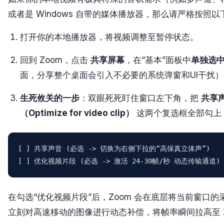
或者是 Windows 自带的媒体播放器，那么请严格按照
打开你的本地播放器，将视频调整至暂停状态。
回到 Zoom，点击
共享屏幕
，在“基本”面板中
单独选
面，分享整个桌面会引入不必要的系统弹窗和UI干扰）
生死攸关的一步
：双眼死死盯住窗口左下角，把
共享声
（Optimize for video clip）
这两个复选框全部勾上
[ ] 共享声音 (必选 -> 切换为右侧下拉的“高保真立体声”)

在勾选“优化视频片段”后，Zoom 会在底层将当前窗口的
立刻对高速移动的图像进行动态补偿，将帧率瞬间拉高至 24-