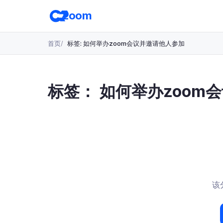
跳
zoom
转
至
主
首页
标签: 如何举办zoom会议并邀请他人参加
要
内
容
标签：
如何举办zoom
该